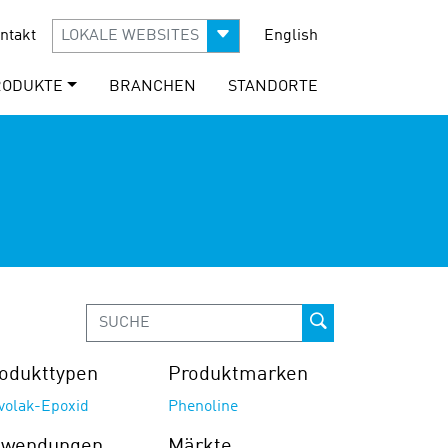
ntakt
LOKALE WEBSITES
English
RODUKTE
BRANCHEN
STANDORTE
odukttypen
Produktmarken
volak-Epoxid
Phenoline
nwendungen
Märkte