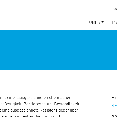
Ko
ÜBER
P
Pr
mit einer ausgezeichneten chemischen
ebfestigkeit, Barriereschutz- Beständigkeit
No
at eine ausgezeichnete Resistenz gegenüber
A
n als Tankinnenbeschichtung und